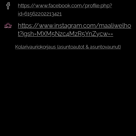
https://www.facebook.com/profile.php?
id=61562202213421
https://www.instagram.com/maaliwelho
t?igsh=MXM5Nzc4MzR5YnZycw==
Kolarivauriokorjaus (asuntoautot & asuntovaunut)