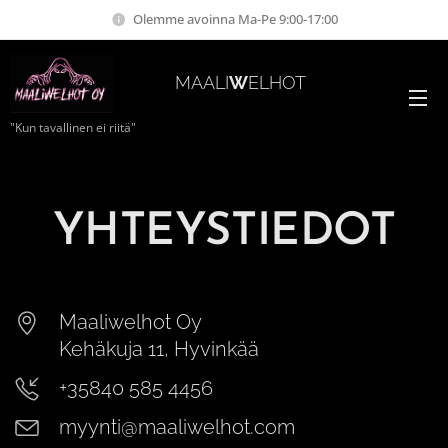
Olemme avoinna Ma-Pe 9:00-17:00
MAALI
W
ELHOT
"Kun tavallinen ei riitä"
YHTEYSTIEDOT
Maaliwelhot Oy
Kehäkuja 11, Hyvinkää
+35840 585 4456
myynti@maaliwelhot.com