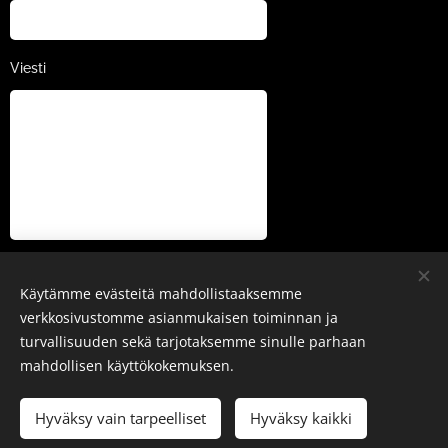
Viesti
LÄHETÄ
Käytämme evästeitä mahdollistaaksemme
verkkosivustomme asianmukaisen toiminnan ja
turvallisuuden sekä tarjotaksemme sinulle parhaan
mahdollisen käyttökokemuksen.
Images provided by
Pexels
Hyväksy vain tarpeelliset
Hyväksy kaikki
Powered by
Webnode
Cookies